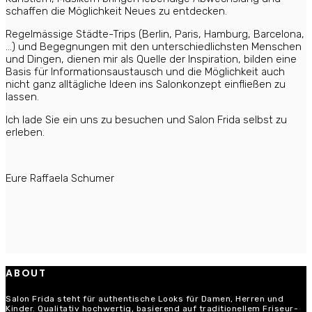
schaffen die Möglichkeit Neues zu entdecken.
Regelmässige Städte-Trips (Berlin, Paris, Hamburg, Barcelona,
…) und Begegnungen mit den unterschiedlichsten Menschen
und Dingen, dienen mir als Quelle der Inspiration, bilden eine
Basis für Informationsaustausch und die Möglichkeit auch
nicht ganz alltägliche Ideen ins Salonkonzept einfließen zu
lassen.
Ich lade Sie ein uns zu besuchen und Salon Frida selbst zu
erleben.
Eure Raffaela Schumer
ABOUT
Salon Frida steht für authentische Looks für Damen, Herren und
Kinder. Qualitativ hochwertig, basierend auf traditionellem Friseur-