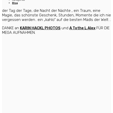
PATTIES
Blog
DIEGOS
NIGHT
in
der Tag der Tage, die Nacht der Nächte , ein Traum, eine
GRAZ
Magie, das schönste Geschenk, Stunden, Momente die ich nie
07/16
vergessen werden.. ein
„kahlo“ auf die besten Mädls der Welt ..
DANKE an
KARIN HACKL PHOTOS
und
A Tothe L Alex
FÜR DIE
MEGA AUFNAHMEN.