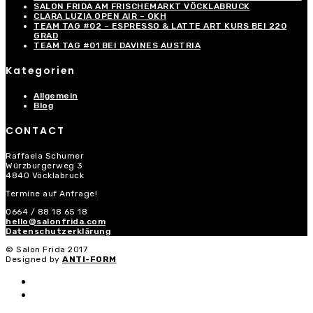
SALON FRIDA AM FRISCHEMARKT VÖCKLABRUCK
CLARA LUZIA OPEN AIR – OKH
TEAM TAG #02 – ESPRESSO & LATTE ART KURS BEI 220
GRAD
TEAM TAG #01 BEI DAVINES AUSTRIA
Kategorien
Allgemein
Blog
CONTACT
Raffaela Schumer
Würzburgerweg 3
4840 Vöcklabruck
Termine auf Anfrage!
0664 / 88 18 65 18
hello@salonfrida.com
Datenschutzerklärung
© Salon Frida 2017
Designed by
ANTI-FORM