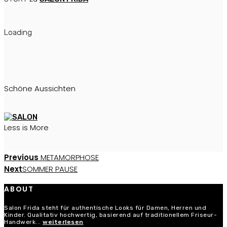
Loading
Schöne Aussichten
Less is More
Beitragsnavigation
Previous
Previous
METAMORPHOSE
Post
Next
Next
SOMMER PAUSE
Post
ABOUT
Salon Frida steht für authentische Looks für Damen, Herren und
Kinder. Qualitativ hochwertig, basierend auf traditionellem Friseur-
Handwerk...
weiterlesen